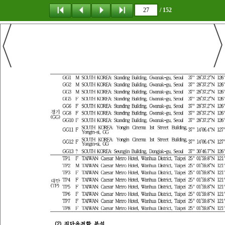
/ 152
탐 색
책갈피
이 동