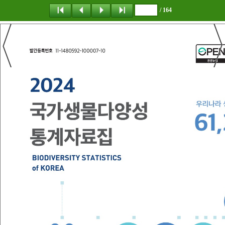
/ 164
탐 색
책갈피
이 동