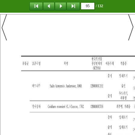
/ 132
탐 색
책갈피
이 동