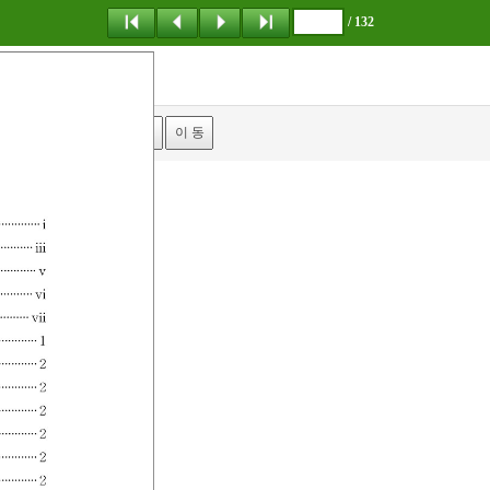
/ 132
탐 색
책갈피
이 동