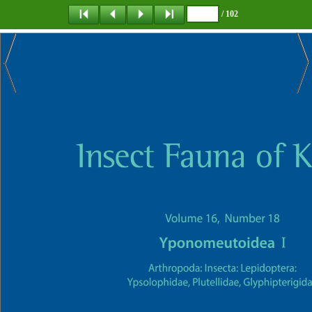
/ 102
탐 색
책갈피
이 동