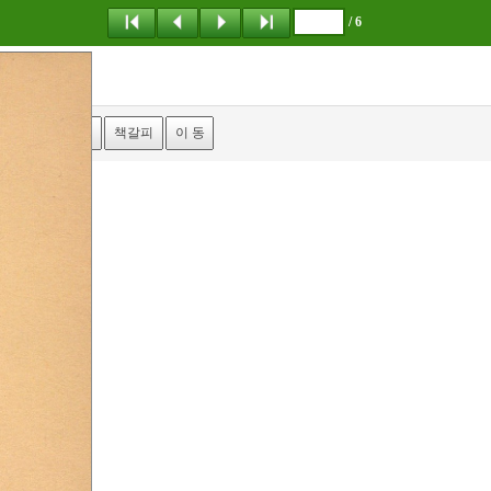
/ 6
탐 색
책갈피
이 동