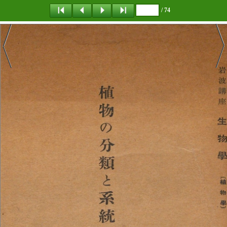
/ 74
탐 색
책갈피
이 동