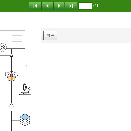
/ 31
탐 색
책갈피
이 동