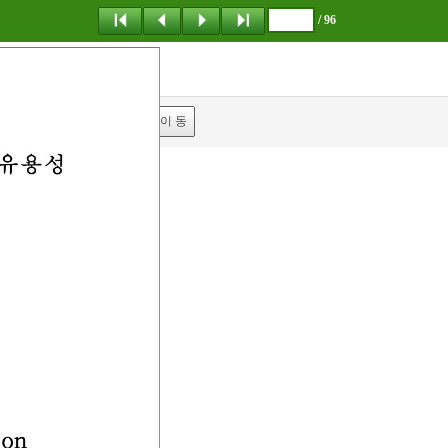
/ 96
탐 색
책갈피
이 동