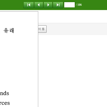
/ 106
탐 색
책갈피
이 동