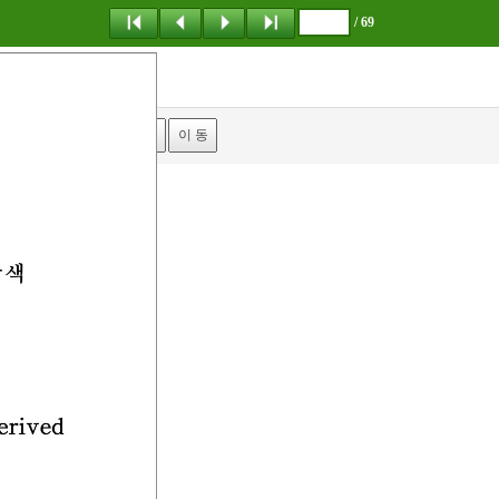
/ 69
탐 색
책갈피
이 동