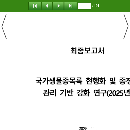
/ 101
탐 색
책갈피
이 동