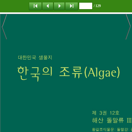
/ 129
탐 색
책갈피
이 동