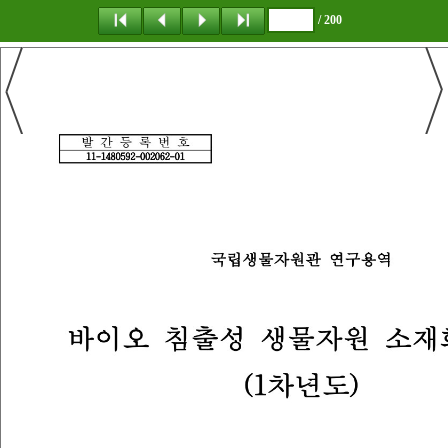
/ 200
탐 색
책갈피
이 동