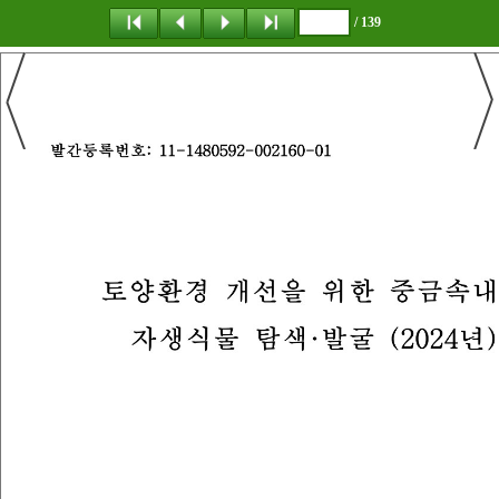
/ 139
탐 색
책갈피
이 동