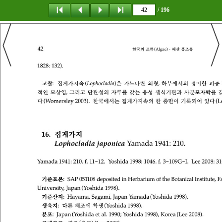
/ 196
탐 색
책갈피
이 동
다운로드