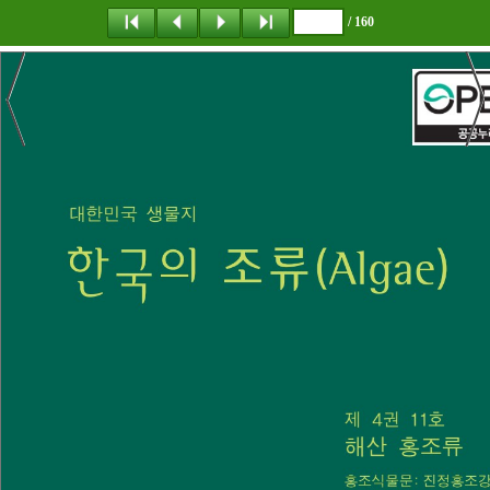
/ 160
탐 색
책갈피
이 동