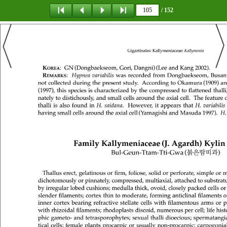
/ 152
탐 색
책갈피
이 동