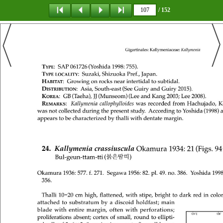
/ 152
탐 색
책갈피
이 동