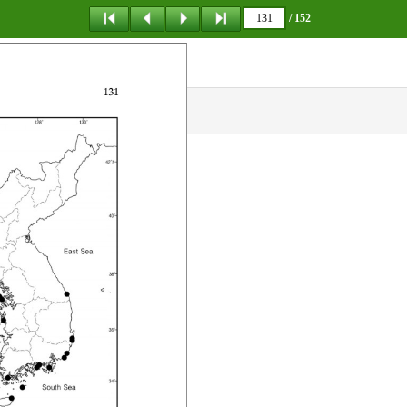
/ 152
탐 색
책갈피
이 동