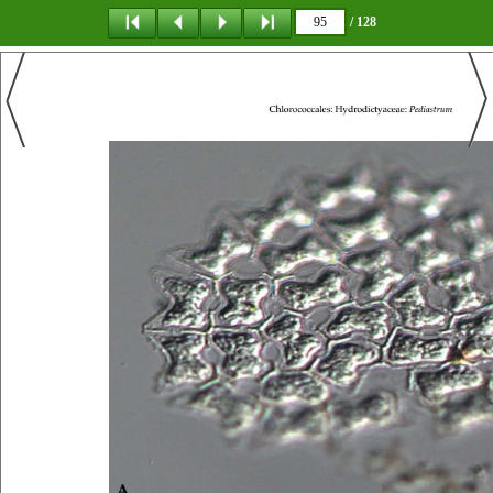
/ 128
탐 색
책갈피
이 동
다운로드