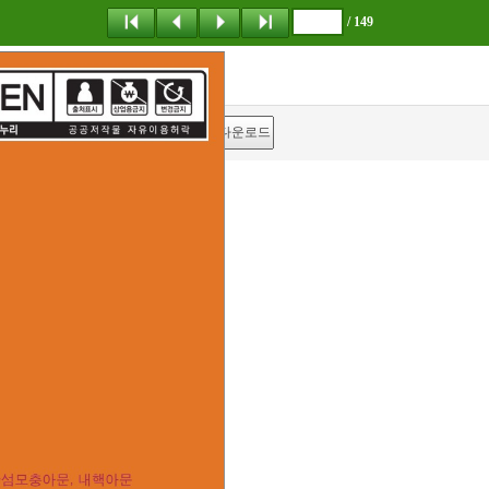
/ 149
탐 색
책갈피
이 동
다운로드