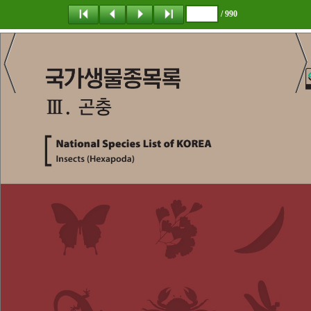
/ 990
탐 색
목 차
책갈피
이 동
다운로드