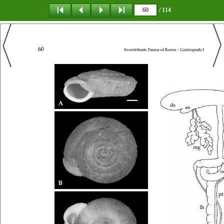
/ 114
탐 색
책갈피
이 동
다운로드