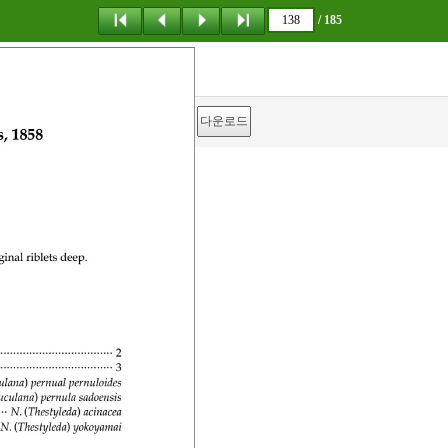
/ 185
탐 색
책갈피
이 동
다운로드