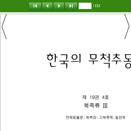
/ 152
탐 색
책갈피
이 동
다운로드