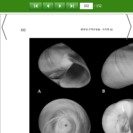
/ 152
탐 색
책갈피
이 동
다운로드