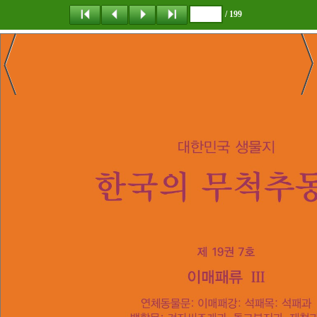
/ 199
탐 색
책갈피
이 동
다운로드