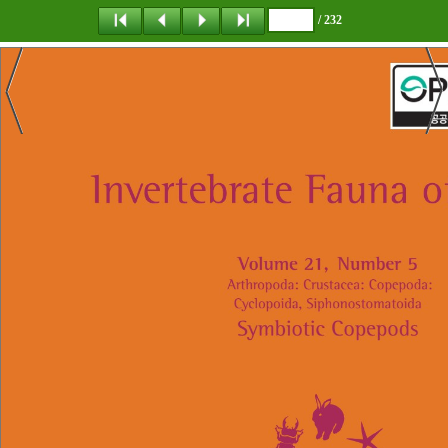
/ 232
탐 색
책갈피
이 동
다운로드