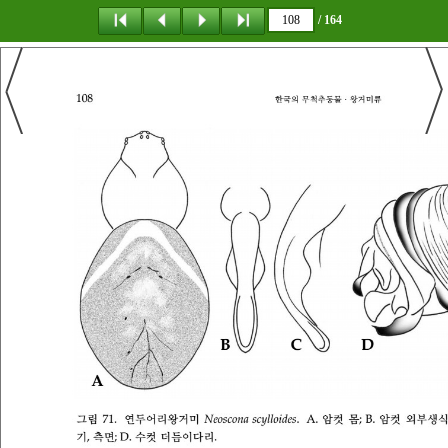
/ 164
탐 색
책갈피
이 동
다운로드