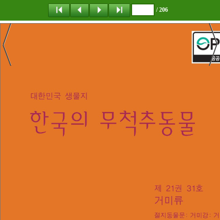
/ 206
탐 색
책갈피
이 동
다운로드