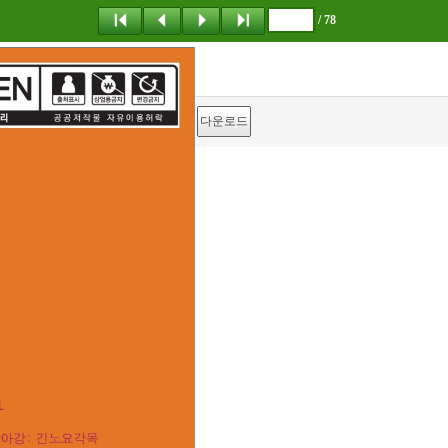
/ 78
탐 색
책갈피
이 동
다운로드