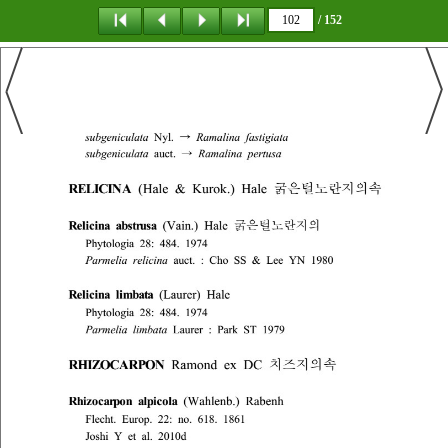
/ 152
탐 색
책갈피
이 동
다운로드