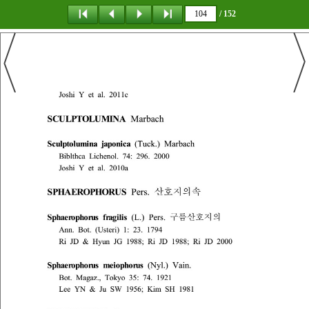
/ 152
탐 색
책갈피
이 동
다운로드