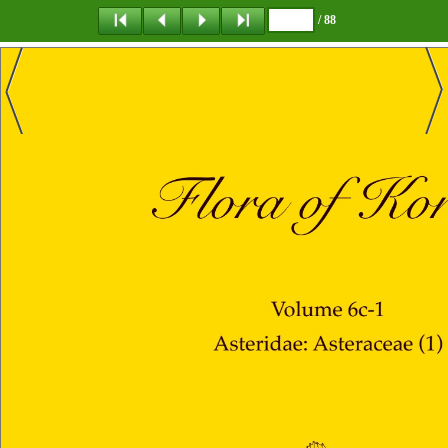
/ 88
탐 색
책갈피
이 동