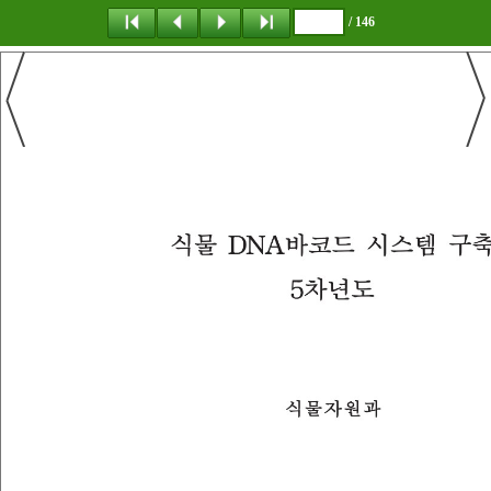
/ 146
탐 색
책갈피
이 동