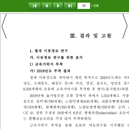
/ 118
탐 색
책갈피
이 동