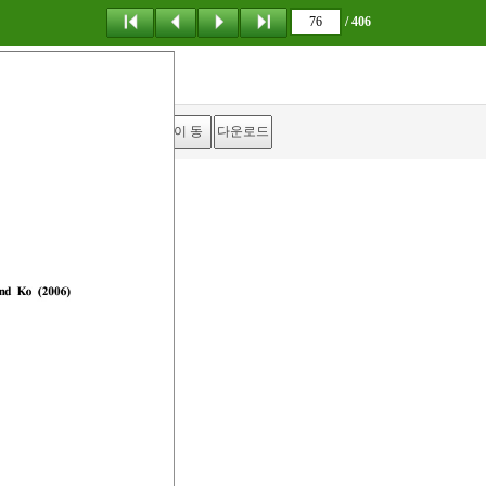
/ 406
탐 색
책갈피
이 동
다운로드