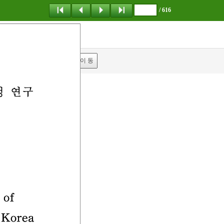
/ 616
탐 색
책갈피
이 동