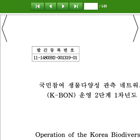
/ 149
탐 색
책갈피
이 동