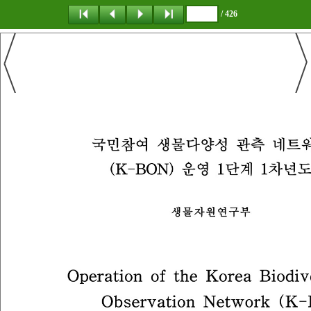
/ 426
탐 색
책갈피
이 동