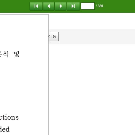
/ 380
탐 색
책갈피
이 동