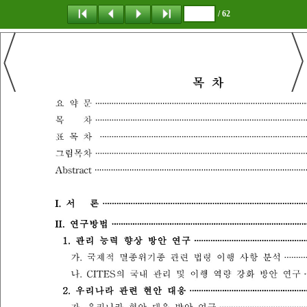
/ 62
탐 색
책갈피
이 동