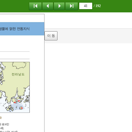
/ 192
탐 색
책갈피
이 동