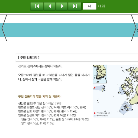
/ 192
탐 색
책갈피
이 동