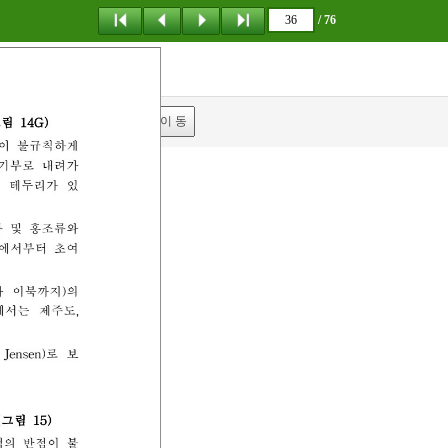
/ 76
탐 색
책갈피
이 동