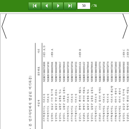
/ 76
탐 색
책갈피
이 동