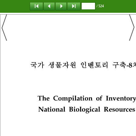
/ 524
탐 색
책갈피
이 동