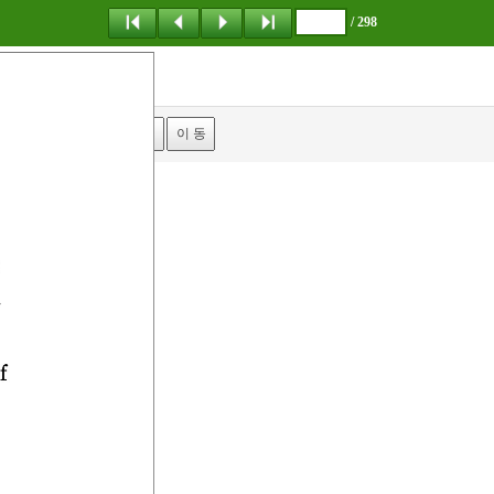
/ 298
탐 색
책갈피
이 동