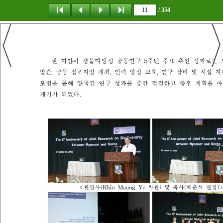
/ 354
탐 색
책갈피
이 동